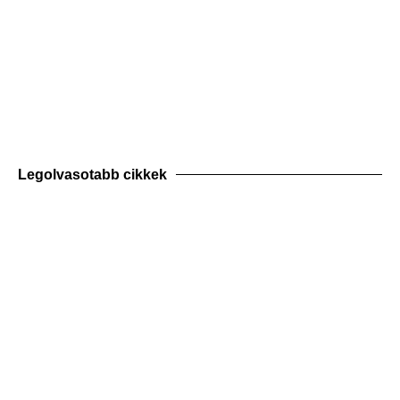
Legolvasotabb cikkek
KONZULTÁCIÓ
Jelentkezem kedvezményes konzultációra
és próbára!