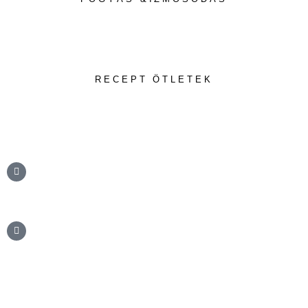
RECEPT ÖTLETEK
info@testbalance.hu
+36 20 806 7225