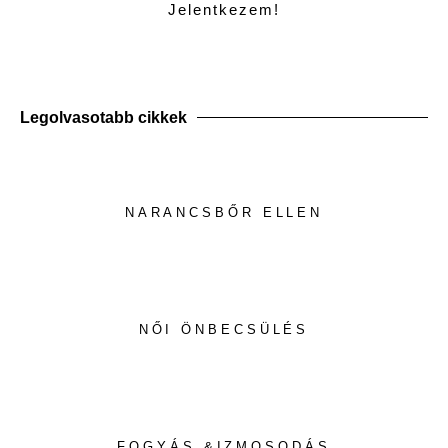
Jelentkezem!
Legolvasotabb cikkek
NARANCSBŐR ELLEN
NŐI ÖNBECSÜLÉS
FOGYÁS &IZMOSODÁS