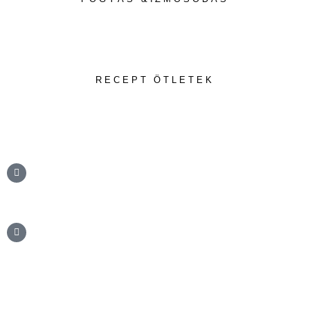
RECEPT ÖTLETEK
info@testbalance.hu
+36 20 806 7225