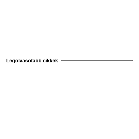
Legolvasotabb cikkek
KONZULTÁCIÓ
Jelentkezem kedvezményes konzultációra
és próbára!