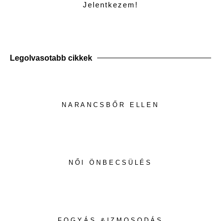
Jelentkezem!
Legolvasotabb cikkek
NARANCSBŐR ELLEN
NŐI ÖNBECSÜLÉS
FOGYÁS &IZMOSODÁS