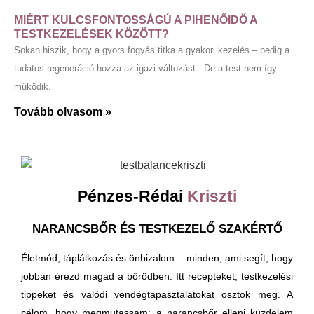
MIÉRT KULCSFONTOSSÁGÚ A PIHENŐIDŐ A
TESTKEZELÉSEK KÖZÖTT?
Sokan hiszik, hogy a gyors fogyás titka a gyakori kezelés – pedig a
tudatos regeneráció hozza az igazi változást.. De a test nem így
működik.
Tovább olvasom »
Pénzes-Rédai
Kriszti
NARANCSBŐR ÉS TESTKEZELŐ SZAKÉRTŐ
Életmód, táplálkozás és önbizalom – minden, ami segít, hogy
jobban érezd magad a bőrödben. Itt recepteket, testkezelési
tippeket és valódi vendégtapasztalatokat osztok meg. A
célom, hogy megmutassam: a narancsbőr elleni küzdelem