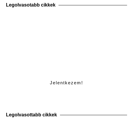
Legolvasotabb cikkek
KONZULTÁCIÓ
Jelentkezem kedvezményes konzultációra
és próbára!
Jelentkezem!
Legolvasottabb cikkek