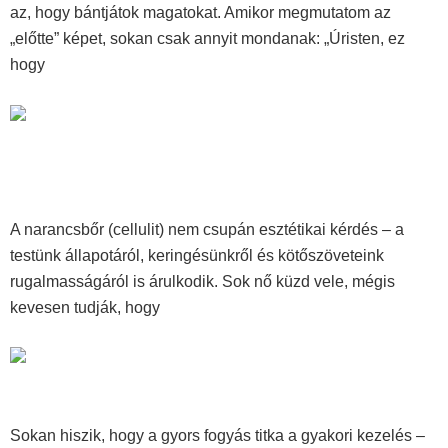
az, hogy bántjátok magatokat. Amikor megmutatom az
„előtte” képet, sokan csak annyit mondanak: „Úristen, ez
hogy
Tovább olvasom »
Narancsbőr ellen hatékonyan: ismerd meg, melyik fokozatban
vagy!
A narancsbőr (cellulit) nem csupán esztétikai kérdés – a
testünk állapotáról, keringésünkről és kötőszöveteink
rugalmasságáról is árulkodik. Sok nő küzd vele, mégis
kevesen tudják, hogy
Tovább olvasom »
Miért kulcsfontosságú a pihenőidő a testkezelések között?
Sokan hiszik, hogy a gyors fogyás titka a gyakori kezelés –