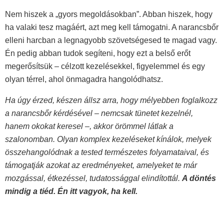
Nem hiszek a „gyors megoldásokban”. Abban hiszek, hogy
ha valaki tesz magáért, azt meg kell támogatni. A narancsbőr
elleni harcban a legnagyobb szövetségesed te magad vagy.
Én pedig abban tudok segíteni, hogy ezt a belső erőt
megerősítsük – célzott kezelésekkel, figyelemmel és egy
olyan térrel, ahol önmagadra hangolódhatsz.
Ha úgy érzed, készen állsz arra, hogy mélyebben foglalkozz
a narancsbőr kérdésével – nemcsak tünetet kezelnél,
hanem okokat keresel –, akkor örömmel látlak a
szalonomban. Olyan komplex kezeléseket kínálok, melyek
összehangolódnak a tested természetes folyamataival, és
támogatják azokat az eredményeket, amelyeket te már
mozgással, étkezéssel, tudatossággal elindítottál.
A döntés
mindig a tiéd. Én itt vagyok, ha kell.
Előző