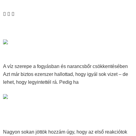
Következő
Miért nélkülözhetetlen a víz, ha narancsbőr ellen küzdesz?
A víz szerepe a fogyásban és narancsbőr csökkentésében
Azt már biztos ezerszer hallottad, hogy igyál sok vizet – de
lehet, hogy legyintettél rá. Pedig ha
Tovább olvasom »
Az önbizalom nem luxus – 3 gyakorlat, amit minden nőnek
ismernie kellene
Nagyon sokan jöttök hozzám úgy, hogy az első reakciótok