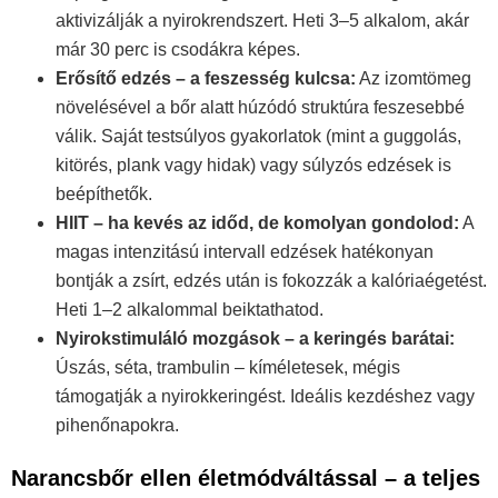
aktivizálják a nyirokrendszert. Heti 3–5 alkalom, akár
már 30 perc is csodákra képes.
Erősítő edzés – a feszesség kulcsa:
Az izomtömeg
növelésével a bőr alatt húzódó struktúra feszesebbé
válik. Saját testsúlyos gyakorlatok (mint a guggolás,
kitörés, plank vagy hidak) vagy súlyzós edzések is
beépíthetők.
HIIT – ha kevés az időd, de komolyan gondolod:
A
magas intenzitású intervall edzések hatékonyan
bontják a zsírt, edzés után is fokozzák a kalóriaégetést.
Heti 1–2 alkalommal beiktathatod.
Nyirokstimuláló mozgások – a keringés barátai:
Úszás, séta, trambulin – kíméletesek, mégis
támogatják a nyirokkeringést. Ideális kezdéshez vagy
pihenőnapokra.
Narancsbőr ellen életmódváltással – a teljes