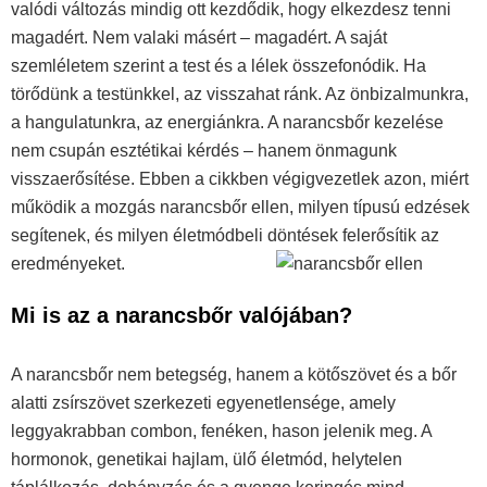
valódi változás mindig ott kezdődik, hogy elkezdesz tenni
magadért. Nem valaki másért – magadért. A saját
szemléletem szerint a test és a lélek összefonódik. Ha
törődünk a testünkkel, az visszahat ránk. Az önbizalmunkra,
a hangulatunkra, az energiánkra. A narancsbőr kezelése
nem csupán esztétikai kérdés – hanem önmagunk
visszaerősítése. Ebben a cikkben végigvezetlek azon, miért
működik a mozgás narancsbőr ellen, milyen típusú edzések
segítenek, és milyen életmódbeli döntések felerősítik az
eredményeket.
Mi is az a narancsbőr valójában?
A narancsbőr nem betegség, hanem a kötőszövet és a bőr
alatti zsírszövet szerkezeti egyenetlensége, amely
leggyakrabban combon, fenéken, hason jelenik meg. A
hormonok, genetikai hajlam, ülő életmód, helytelen