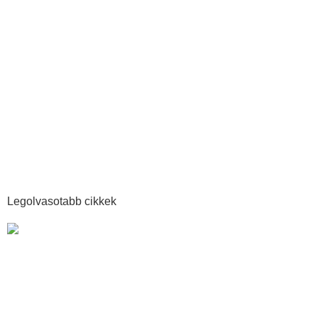
Legolvasotabb cikkek
Narancsbőr ellen hatékonyan: ismerd meg, melyik fokozatban
vagy!
Tovább olvasom »