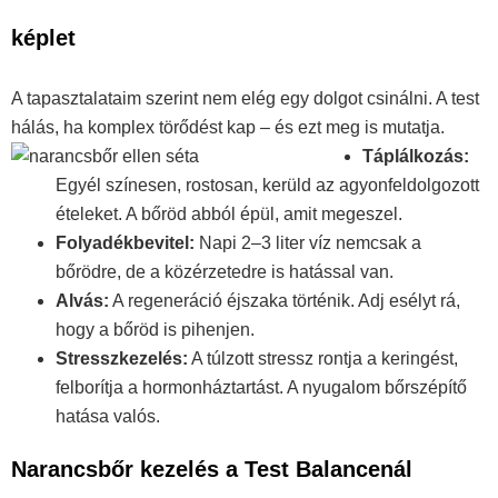
képlet
A tapasztalataim szerint nem elég egy dolgot csinálni. A test
hálás, ha komplex törődést kap – és ezt meg is mutatja.
Táplálkozás:
Egyél színesen, rostosan, kerüld az agyonfeldolgozott
ételeket. A bőröd abból épül, amit megeszel.
Folyadékbevitel:
Napi 2–3 liter víz nemcsak a
bőrödre, de a közérzetedre is hatással van.
Alvás:
A regeneráció éjszaka történik. Adj esélyt rá,
hogy a bőröd is pihenjen.
Stresszkezelés:
A túlzott stressz rontja a keringést,
felborítja a hormonháztartást. A nyugalom bőrszépítő
hatása valós.
Narancsbőr kezelés a Test Balancenál