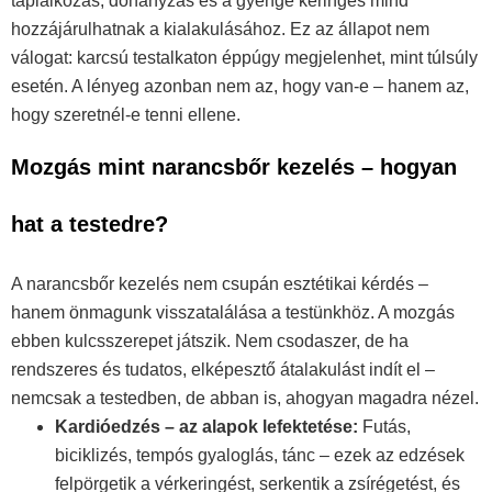
táplálkozás, dohányzás és a gyenge keringés mind
hozzájárulhatnak a kialakulásához. Ez az állapot nem
válogat: karcsú testalkaton éppúgy megjelenhet, mint túlsúly
esetén. A lényeg azonban nem az, hogy van-e – hanem az,
hogy szeretnél-e tenni ellene.
Mozgás mint narancsbőr kezelés – hogyan
hat a testedre?
A narancsbőr kezelés nem csupán esztétikai kérdés –
hanem önmagunk visszatalálása a testünkhöz. A mozgás
ebben kulcsszerepet játszik. Nem csodaszer, de ha
rendszeres és tudatos, elképesztő átalakulást indít el –
nemcsak a testedben, de abban is, ahogyan magadra nézel.
Kardióedzés – az alapok lefektetése:
Futás,
biciklizés, tempós gyaloglás, tánc – ezek az edzések
felpörgetik a vérkeringést, serkentik a zsírégetést, és