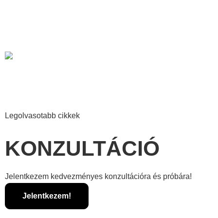
Narancsbőr ellen: Mozgással a simább bőrért
Tovább olvasom »
Miért kulcsfontosságú a pihenőidő a testkezelések között?
Tovább olvasom »
Legolvasotabb cikkek
KONZULTÁCIÓ
Jelentkezem kedvezményes konzultációra és próbára!
Jelentkezem!