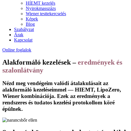
HIEMT kezelés
Nyirokmasszázs
Wiener testtekercselés
Képek
Blog
Szabályzat
Árak
Kapcsolat
Online foglalok
Alakformáló kezelések –
eredmények és
szalonlátvány
Nézd meg vendégeim valódi átalakulásait az
alakformáló kezeléseimmel
— HIEMT, LipoZero,
Wiener kombinációja. Ezek az eredmények a
rendszeres és tudatos kezelési protokollom köré
épülnek.