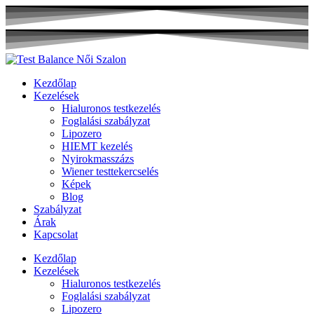
Kezdőlap
Kezelések
Hialuronos testkezelés
Foglalási szabályzat
Lipozero
HIEMT kezelés
Nyirokmasszázs
Wiener testtekercselés
Képek
Blog
Szabályzat
Árak
Kapcsolat
Kezdőlap
Kezelések
Hialuronos testkezelés
Foglalási szabályzat
Lipozero