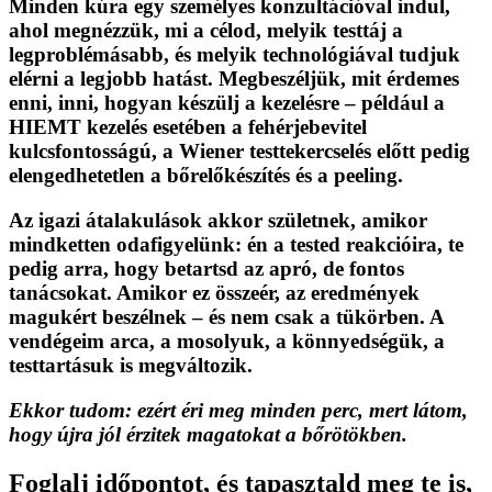
Minden kúra
egy személyes konzultációval
indul,
ahol megnézzük, mi a célod, melyik testtáj a
legproblémásabb, és melyik technológiával tudjuk
elérni a legjobb hatást. Megbeszéljük, mit érdemes
enni, inni, hogyan készülj a kezelésre – például a
HIEMT kezelés
esetében a fehérjebevitel
kulcsfontosságú, a
Wiener testtekercselés
előtt pedig
elengedhetetlen a bőrelőkészítés és a peeling.
Az igazi átalakulások akkor születnek, amikor
mindketten odafigyelünk: én a tested reakcióira, te
pedig arra, hogy betartsd az apró, de fontos
tanácsokat. Amikor ez összeér,
az eredmények
magukért beszélnek
– és nem csak a tükörben. A
vendégeim arca, a mosolyuk, a könnyedségük, a
testtartásuk is megváltozik.
Ekkor tudom: ezért éri meg minden perc, mert látom,
hogy újra jól érzitek magatokat a bőrötökben.
Foglalj időpontot, és tapasztald meg te is,