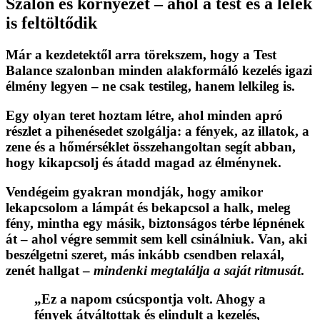
Szalon és környezet – ahol a test és a lélek
is feltöltődik
Már a kezdetektől arra törekszem, hogy a Test
Balance szalonban minden
alakformáló kezelés
igazi
élmény legyen – ne csak testileg, hanem lelkileg is.
Egy olyan teret hoztam létre, ahol minden apró
részlet a pihenésedet szolgálja: a fények, az illatok, a
zene és a hőmérséklet összehangoltan segít abban,
hogy kikapcsolj és átadd magad az élménynek.
Vendégeim gyakran mondják, hogy amikor
lekapcsolom a lámpát és bekapcsol a halk, meleg
fény,
mintha egy másik, biztonságos térbe lépnének
át
– ahol végre semmit sem kell csinálniuk. Van, aki
beszélgetni szeret, más inkább csendben relaxál,
zenét hallgat –
mindenki megtalálja a saját ritmusát
.
„Ez a napom csúcspontja volt. Ahogy a
fények átváltottak és elindult a kezelés,