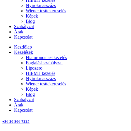
HIEMT kezelés
Nyirokmasszázs
Wiener testtekercselés
Képek
Blog
Szabályzat
Árak
Kapcsolat
Kezdőlap
Kezelések
Hialuronos testkezelés
Foglalási szabályzat
Lipozero
HIEMT kezelés
Nyirokmasszázs
Wiener testtekercselés
Képek
Blog
Szabályzat
Árak
Kapcsolat
+36 20 806 7225