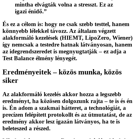
mintha elvágták volna a stresszt. Ez az
igazi énidő.”
És ez a célom is: hogy
ne csak szebb testtel, hanem
könnyebb lélekkel
távozz. Az általam végzett
alakformáló kezelések
(HIEMT, LipoZero, Wiener)
így nemcsak a testedre hatnak látványosan, hanem
az idegrendszeredet is megnyugtatják – ez adja a
Test Balance élmény lényegét.
Eredményeitek – közös munka, közös
siker
Az
alakformáló kezelés
akkor hozza a legszebb
eredményt, ha közösen dolgozunk rajta – te is és én
is. Én adom a szakmai hátteret, a technológiát, a
precízen felépített protokollt és az útmutatást, de az
eredmény akkor lesz igazán látványos, ha te is
beleteszed a részed.