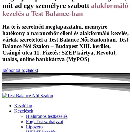
mit ad egy személyre szabott
alakformáló
kezelés a Test Balance-ban
Ha te is szeretnéd megtapasztalni, mennyire
hatékony a
narancsbőr elleni
és
alakformáló kezelés
,
várlak szeretettel a Test Balance Női Szalonban. Test
Balance Női Szalon – Budapest
XIII. kerület
,
Csángó utca 11.
Fizetés:
SZÉP kártya, Revolut,
utalás, online bankkártya (MyPOS)
Időpontot foglalok!
Kezdőlap
Kezelések
Hialuronos testkezelés
Foglalási szabályzat
Lipozero